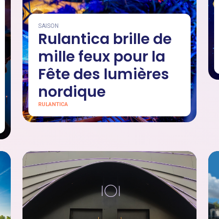
SAISON
Rulantica brille de
mille feux pour la
Fête des lumières
nordique
RULANTICA